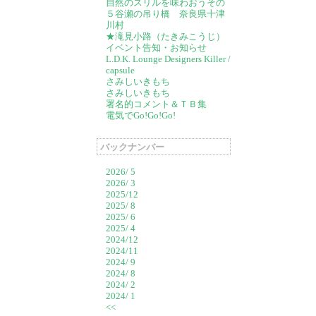
自然のスリルを味わおうその
５谷瀬の吊り橋 奈良県十津
川村
★滝見小路（たきみこうじ）
イベント告知・お知らせ
L.D.K. Lounge Designers Killer /
capsule
さみしいきもち
さみしいきもち
署名的コメント＆ＴＢ集
電気でGo!Go!Go!
バックナンバー
2026/ 5
2026/ 3
2025/12
2025/ 8
2025/ 6
2025/ 4
2024/12
2024/11
2024/ 9
2024/ 8
2024/ 2
2024/ 1
<<