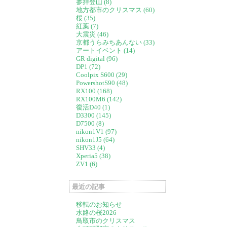
参拝登山 (8)
地方都市のクリスマス (60)
桜 (35)
紅葉 (7)
大震災 (46)
京都うらみちあんない (33)
アートイベント (14)
GR digital (96)
DP1 (72)
Coolpix S600 (29)
PowershotS90 (48)
RX100 (168)
RX100M6 (142)
復活D40 (1)
D3300 (145)
D7500 (8)
nikon1V1 (97)
nikon1J5 (64)
SHV33 (4)
Xperia5 (38)
ZV1 (6)
最近の記事
移転のお知らせ
水路の桜2026
鳥取市のクリスマス