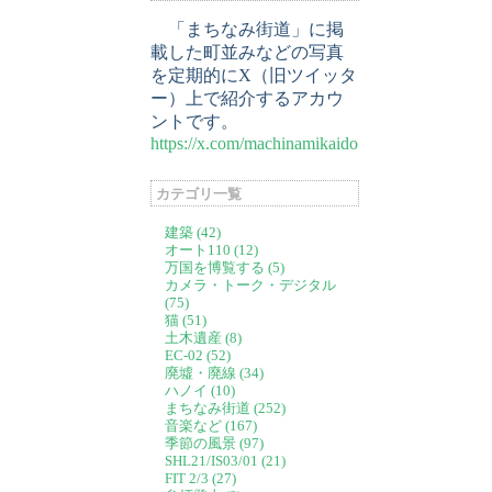
「まちなみ街道」に掲
載した町並みなどの写真
を定期的にX（旧ツイッタ
ー）上で紹介するアカウ
ントです。
https://x.com/machinamikaido
カテゴリ一覧
建築 (42)
オート110 (12)
万国を博覧する (5)
カメラ・トーク・デジタル
(75)
猫 (51)
土木遺産 (8)
EC-02 (52)
廃墟・廃線 (34)
ハノイ (10)
まちなみ街道 (252)
音楽など (167)
季節の風景 (97)
SHL21/IS03/01 (21)
FIT 2/3 (27)