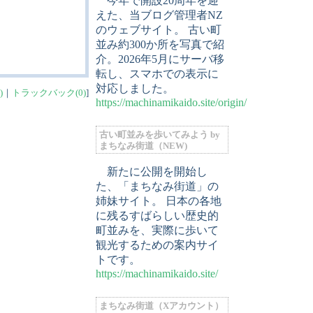
今年で開設20周年を迎
えた、当ブログ管理者NZ
のウェブサイト。 古い町
並み約300か所を写真で紹
介。2026年5月にサーバ移
転し、スマホでの表示に
対応しました。
)
｜
トラックバック(0)
]
https://machinamikaido.site/origin/
古い町並みを歩いてみよう by
まちなみ街道（NEW)
新たに公開を開始し
た、「まちなみ街道」の
姉妹サイト。 日本の各地
に残るすばらしい歴史的
町並みを、実際に歩いて
観光するための案内サイ
トです。
https://machinamikaido.site/
まちなみ街道（Xアカウント）