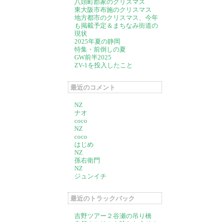
八頭町郡家のクリスマス
東大阪市布施のクリスマス
地方都市のクリスマス、今年
も掲載予定＆まちなみ街道の
現状
2025年夏の静岡
特集・前倒しの夏
GW前半2025
ZV-1を投入したこと
最近のコメント
NZ
ナオ
coco
NZ
coco
はじめ
NZ
孫右衛門
NZ
ジュンイチ
最近のトラックバック
吉野ツアー２谷瀬の吊り橋