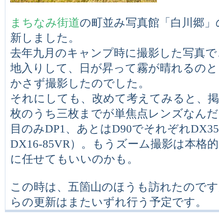
まちなみ街道
の町並み写真館「白川郷」
新しました。
去年九月のキャンプ時に撮影した写真で
地入りして、日が昇って霧が晴れるのと
かさず撮影したのでした。
それにしても、改めて考えてみると、掲
枚のうち三枚までが単焦点レンズなんだ
目のみDP1、あとはD90でそれぞれDX35m
DX16-85VR）。もうズーム撮影は本格的に
に任せてもいいのかも。
この時は、五箇山のほうも訪れたのです
らの更新はまたいずれ行う予定です。